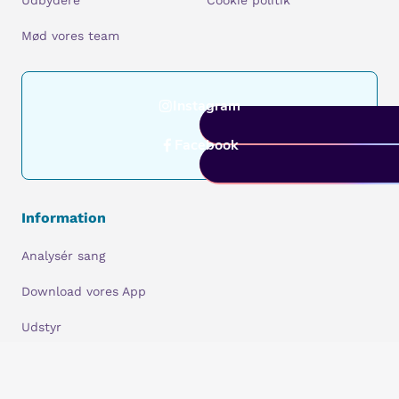
Udbydere
Cookie politik
Mød vores team
Instagram
Facebook
Information
Analysér sang
Download vores App
Udstyr
Udstyr mærker