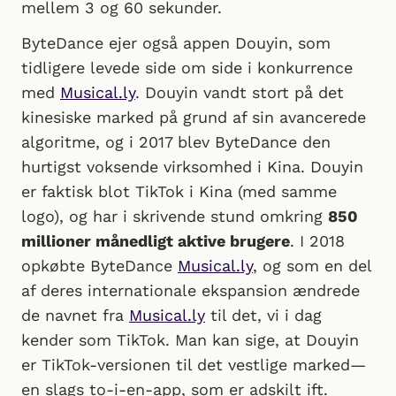
mellem 3 og 60 sekunder.
ByteDance ejer også appen Douyin, som
tidligere levede side om side i konkurrence
med
Musical.ly
. Douyin vandt stort på det
kinesiske marked på grund af sin avancerede
algoritme, og i 2017 blev ByteDance den
hurtigst voksende virksomhed i Kina. Douyin
er faktisk blot TikTok i Kina (med samme
logo), og har i skrivende stund omkring
850
millioner månedligt aktive brugere
. I 2018
opkøbte ByteDance
Musical.ly
, og som en del
af deres internationale ekspansion ændrede
de navnet fra
Musical.ly
til det, vi i dag
kender som TikTok. Man kan sige, at Douyin
er TikTok-versionen til det vestlige marked—
en slags to-i-en-app, som er adskilt ift.