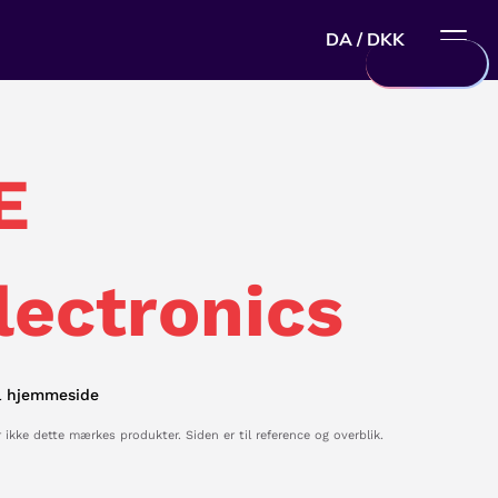
DA / DKK
E
lectronics
el hjemmeside
 ikke dette mærkes produkter. Siden er til reference og overblik.