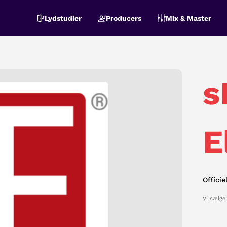
Lydstudier
Producers
Mix & Master
s
E
Offici
Vi sælger