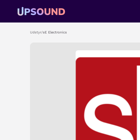
Udstyr
/
sE Electronics