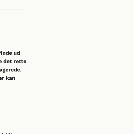
finde ud
e det rette
gagerede.
er kan
ar en