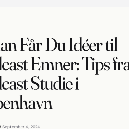
an Får Du Idéer til
cast Emner: Tips fra
cast Studie i
benhavn
d
·
September 4, 2024