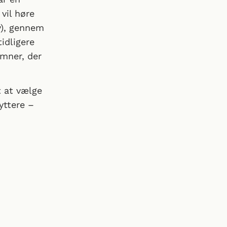
vil høre
y), gennem
idligere
emner, der
t at vælge
yttere –