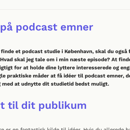
 på podcast emner
 finde et podcast studie i København, skal du også 
Hvad skal jeg tale om i min næste episode? At find
gtigt for at holde dine lyttere interesserede og en
le praktiske måder at få idéer til podcast emner, d
 med at udnytte dit studietid bedst muligt.
t til dit publikum
re er en fantastisk kilde til idéer. Hvis du allerede h