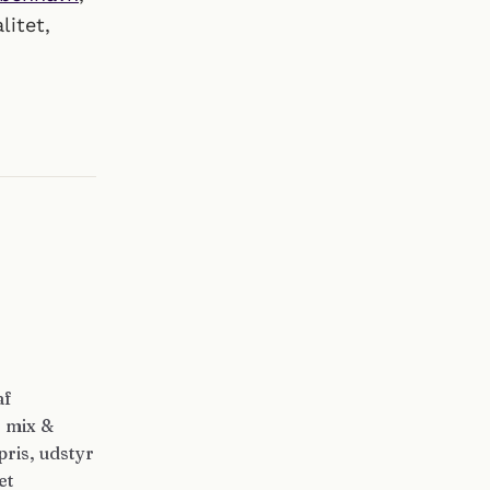
litet,
af
, mix &
pris, udstyr
et