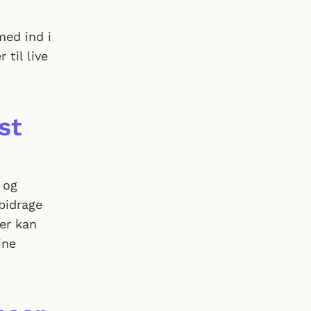
med ind i
til live
st
 og
bidrage
er kan
ine