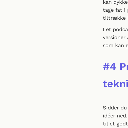
kan dykke
tage fat i
tiltrække
I et podc
versioner 
som kan g
#4 P
tekn
Sidder du 
idéer ned,
til et go