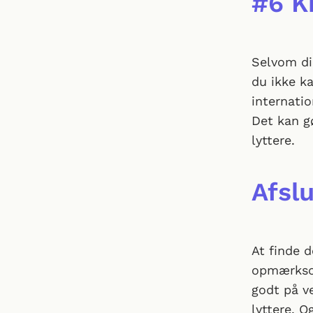
#6 K
Selvom di
du ikke ka
internatio
Det kan g
lyttere.
Afsl
At finde d
opmærksom
godt på ve
lyttere. O