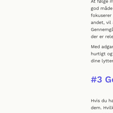
At følge 
god måde 
fokuserer 
andet, vil
Gennemgå 
der er re
Med adgan
hurtigt og
dine lytte
#3 G
Hvis du ha
dem. Hvil