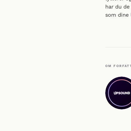
har du de 
som dine l
OM FORFAT