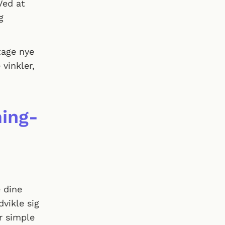
Ved at
g
tage nye
 vinkler,
ming-
e dine
dvikle sig
r simple