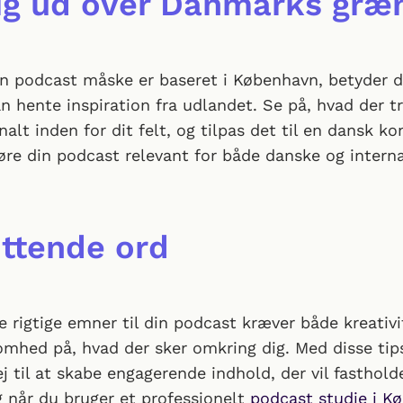
ig ud over Danmarks græ
n podcast måske er baseret i København, betyder de
n hente inspiration fra udlandet. Se på, hvad der t
nalt inden for dit felt, og tilpas det til en dansk ko
øre din podcast relevant for både danske og intern
uttende ord
e rigtige emner til din podcast kræver både kreativi
hed på, hvad der sker omkring dig. Med disse tip
j til at skabe engagerende indhold, der vil fasthold
g når du bruger et professionelt
podcast studie i K