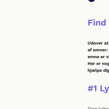
Find
Udover at
af emner: 
emne er vi
Her er nog
hjælpe dig
#1 Ly
Dine lytte