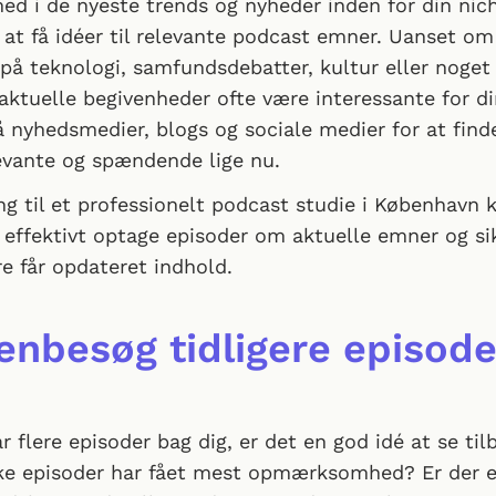
med i de nyeste trends og nyheder inden for din nic
at få idéer til relevante podcast emner. Uanset om
på teknologi, samfundsdebatter, kultur eller noget
 aktuelle begivenheder ofte være interessante for di
nyhedsmedier, blogs og sociale medier for at find
levante og spændende lige nu.
g til et professionelt podcast studie i København 
 effektivt optage episoder om aktuelle emner og sik
re får opdateret indhold.
enbesøg tidligere episode
r flere episoder bag dig, er det en god idé at se til
ke episoder har fået mest opmærksomhed? Er der 