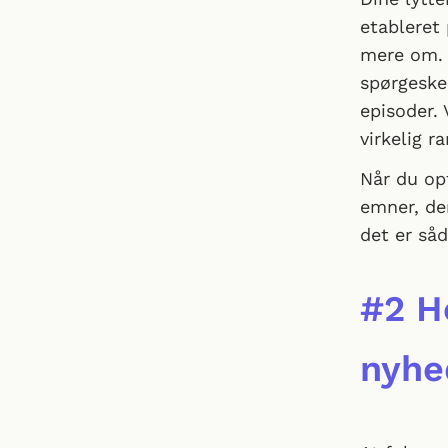
etableret
mere om. 
spørgeske
episoder. 
virkelig r
Når du opt
emner, der
det er såd
#2 H
nyhe