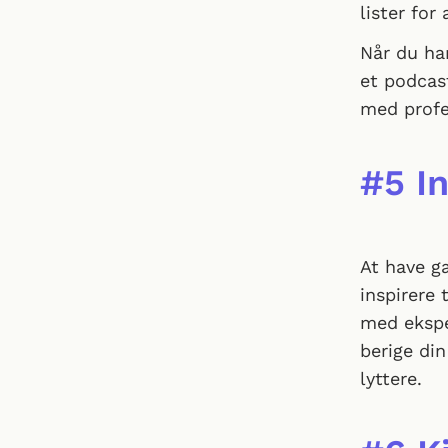
lister for
Når du ha
et podcast
med profes
#5 In
At have gæ
inspirere 
med ekspe
berige di
lyttere.