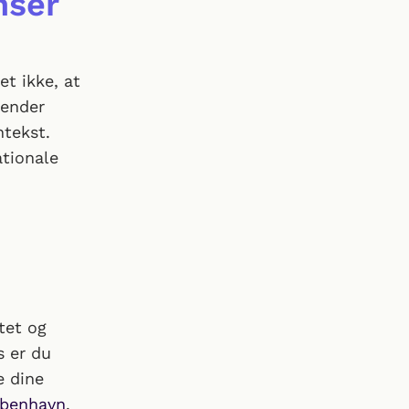
nser
t ikke, at
render
ntekst.
ationale
tet og
s er du
e dine
øbenhavn
,