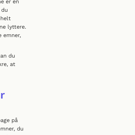
he er en
 du
 helt
ne lyttere.
e emner,
kan du
re, at
r
bage på
emner, du