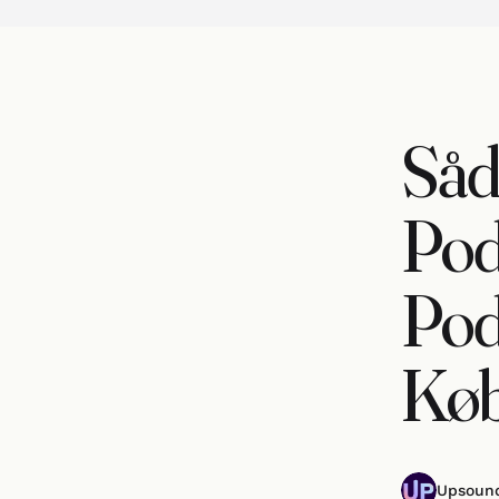
Såd
Pod
Pod
Kø
Upsoun